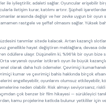
er ile iyileştirilir, adaleti sağlar. Oyuncular erişebili
larla iletişim kurar, katılımı artırır. Şüpheli işaretlerden
 romanlar arasında değişir ve her zevke uygun bir oyun su
ş tamamen rastgele ve şeffaf olmasını sağlar. Yüksek bah
üzdesini tanımlar sitede kalacak. Artan kazançlı slotla
uz genellikle hayat değiştiren meblağlara, devasa öde
ren ödüllere ulaşır. Düşünelim ki, %96’lık bir oyun bize
rta varyanslı oyunlar istikrarlı oyun ile büyük kazançları
genel olarak daha hızlı ödemeler. Çevrimiçi kumarhanele
vrimiçi kumar ve çevrimiçi bahis hakkında birçok efsane 
rmelerini engelleyebilir, oyunlarını olumsuz etkileyebilir, 
melerine neden olabilir. Risk almayı seviyorsanız, riskli
ımdan çok benzer bir film hikayesi — sürükleyici tanı
n, kamu projelerine katkıda bulunur yetkililer için ve p