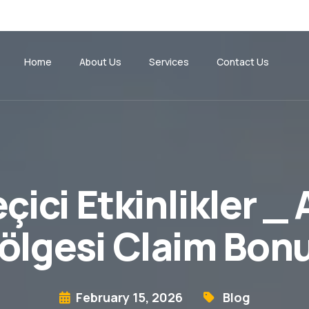
Home
About Us
Services
Contact Us
çici Etkinlikler _
ölgesi Claim Bon
February 15, 2026
Blog