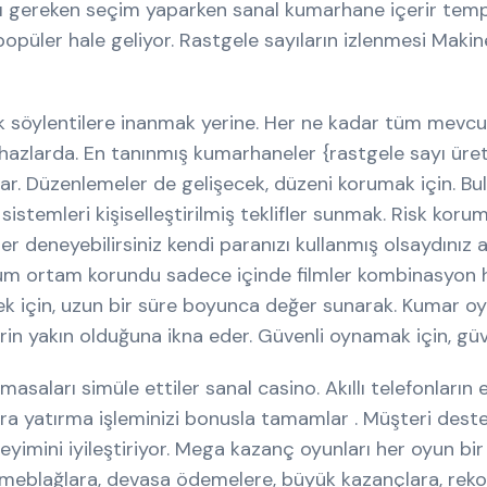
ı gereken seçim yaparken sanal kumarhane içerir tempon
püler hale geliyor. Rastgele sayıların izlenmesi Makine 
söylentilere inanmak yerine. Her ne kadar tüm mevcut iş
azlarda. En tanınmış kumarhaneler {rastgele sayı üret
. Düzenlemeler de gelişecek, düzeni korumak için. Bul
istemleri kişiselleştirilmiş teklifler sunmak. Risk korum
er deneyebilirsiniz kendi paranızı kullanmış olsaydınız 
üm ortam korundu sadece içinde filmler kombinasyon 
mek için, uzun bir süre boyunca değer sunarak. Kumar oy
erin yakın olduğuna ikna eder. Güvenli oynamak için, güve
saları simüle ettiler sanal casino. Akıllı telefonların 
para yatırma işleminizi bonusla tamamlar . Müşteri desteği 
yimini iyileştiriyor. Mega kazanç oyunları her oyun bir
 meblağlara, devasa ödemelere, büyük kazançlara, rekor