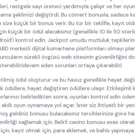
eleri, rastgele sayı üreteci yardımıyla çalışır ve her oy
oynama şeklimizi değiştirdi. Bu cömert bonusla, sadece 
n size küçük bir bonus verir. Bu tür bir teklifle, kayıt 
 için küçük bir ödül alacaksınız (genellikle 10 ile 50 st
droid’i kontrol edin. Jackpot umudu mutluluk tepkileri
i ABD merkezli dijital kumarhane platformları olmayı 
ncuların sürekli övgüsü web sitesinin güvenilirliğini d
erebilir|devam eden sorunları ortaya çıkarabilir|
letilmiş ödül oluşturur ve bu havuz genellikle hayat de
 ödüllere, hayat değiştiren ödüllere ulaşır. Etkileşimli
ınırlarınızı belirledikten sonra, oyunları kontrol edin 
ı akıllı oyun oynamaya yol açar. İster siz ihtiyatlı bir y
oş geldiniz bonusu bulacaksınız tercihlerinize göre ha
venilirliği sağlamak için. Belirli casino bonusu esas ola
k için, kayıt olmak için, para eklemek, ve bahis yap