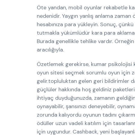
Öte yandan, mobil oyunlar rekabetle kar
nedenidir. Yaygın yanlış anlama zaman ö
hesabınıza para yükleyin. Sonuç, çünkü 
tutmakla yükümlüdür kara para aklamayla
Burada genellikle tehlike vardır. Örneğin 
aracılığıyla.
Özetlemek gerekirse, kumar psikolojisi k
oyun sitesi seçmek sorumlu oyun için zo
gelir.topluluktan gelen geri bildirimler d
güçlüler hakkında hoş geldiniz paketleri
ihtiyaç duyduğunuzda, zamanın geldiğini 
oynayabilir, şansınızı deneyebilir, oyna
zorunda kalıyordu oyunun tadını çıkarma
ödüller uzun vadeli katılım için tasarla
için uygundur. Cashback, yeni başlayanla