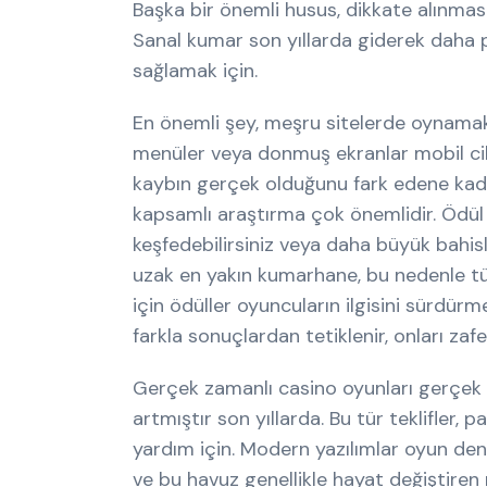
Başka bir önemli husus, dikkate alınmas
Sanal kumar son yıllarda giderek daha po
sağlamak için.
En önemli şey, meşru sitelerde oynamak 
menüler veya donmuş ekranlar mobil cih
kaybın gerçek olduğunu fark edene kadar
kapsamlı araştırma çok önemlidir. Ödül s
keşfedebilirsiniz veya daha büyük bahisl
uzak en yakın kumarhane, bu nedenle t
için ödüller oyuncuların ilgisini sürdür
farkla sonuçlardan tetiklenir, onları zaf
Gerçek zamanlı casino oyunları gerçek ma
artmıştır son yıllarda. Bu tür teklifler, 
yardım için. Modern yazılımlar oyun dene
ve bu havuz genellikle hayat değiştiren