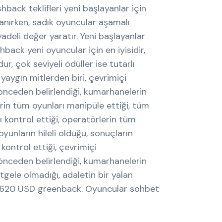
back teklifleri yeni başlayanlar için
lanırken, sadık oyuncular aşamalı
deli değer yaratır. Yeni başlayanlar
back yeni oyuncular için en iyisidir,
r, çok seviyeli ödüller ise tutarlı
 yaygın mitlerden biri, çevrimiçi
 önceden belirlendiği, kumarhanelerin
rin tüm oyunları manipüle ettiği, tüm
 kontrol ettiği, operatörlerin tüm
yunların hileli olduğu, sonuçların
kontrol ettiği, çevrimiçi
 önceden belirlendiği, kumarhanelerin
tgele olmadığı, adaletin bir yalan
rı 620 USD greenback. Oyuncular sohbet