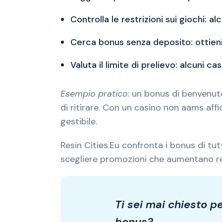
Controlla le restrizioni sui giochi: al
Cerca bonus senza deposito: ottieni s
Valuta il limite di prelievo: alcuni 
Esempio pratico
: un bonus di benvenut
di ritirare. Con un casino non aams affi
gestibile.
Resin Cities.Eu confronta i bonus di tut
scegliere promozioni che aumentano rea
Ti sei mai chiesto p
bonus?