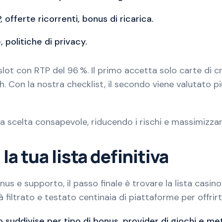
offerte ricorrenti, bonus di ricarica.
 politiche di privacy.
lot con RTP del 96 %. Il primo accetta solo carte di cre
. Con la nostra checklist, il secondo viene valutato p
una scelta consapevole, riducendo i rischi e massimizza
la tua lista definitiva
nus e supporto, il passo finale è trovare la lista casin
à filtrato e testato centinaia di piattaforme per offrirti
o suddivise per tipo di bonus, provider di giochi e m