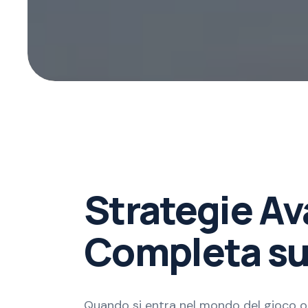
Strategie Av
Completa su 
Quando si entra nel mondo del gioco onlin