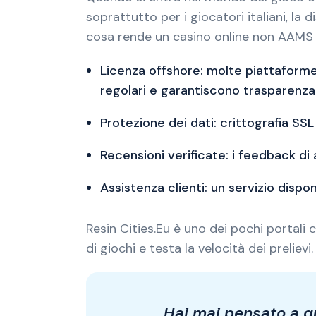
soprattutto per i giocatori italiani, la
cosa rende un casino online non AAMS
Licenza offshore: molte piattaforme
regolari e garantiscono trasparenza
Protezione dei dati: crittografia SSL
Recensioni verificate: i feedback di 
Assistenza clienti: un servizio disponi
Resin Cities.Eu è uno dei pochi portali c
di giochi e testa la velocità dei prelievi.
Hai mai pensato a q