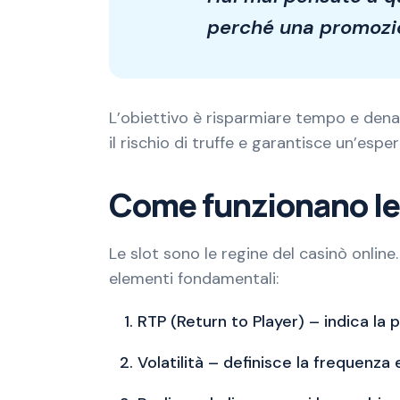
perché una promozi
L’obiettivo è risparmiare tempo e denar
il rischio di truffe e garantisce un’esper
Come funzionano le 
Le slot sono le regine del casinò online
elementi fondamentali:
RTP (Return to Player) – indica la 
Volatilità – definisce la frequenza e