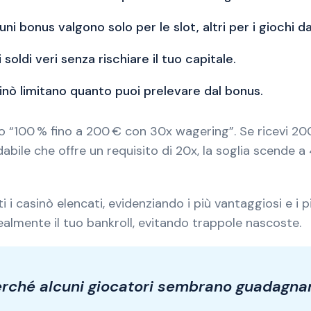
cuni bonus valgono solo per le slot, altri per i giochi d
oldi veri senza rischiare il tuo capitale.
casinò limitano quanto puoi prelevare dal bonus.
o “100 % fino a 200 € con 30x wagering”. Se ricevi 2
dabile che offre un requisito di 20x, la soglia scende 
ti i casinò elencati, evidenziando i più vantaggiosi e i 
lmente il tuo bankroll, evitando trappole nascoste.
erché alcuni giocatori sembrano guadagnare