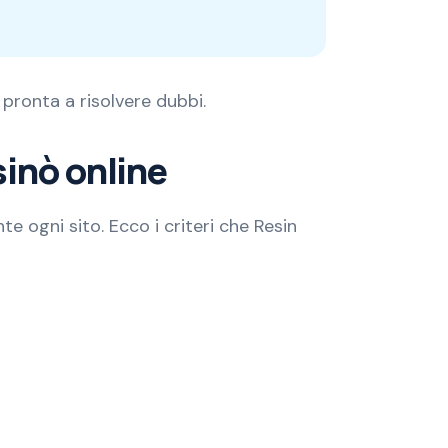
 pronta a risolvere dubbi.
sinò online
e ogni sito. Ecco i criteri che Resin