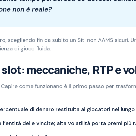
one non è reale?
o, scegliendo fin da subito un Siti non AAMS sicuri. U
ienza di gioco fluida.
slot: meccaniche, RTP e vol
. Capire come funzionano è il primo passo per trasforma
percentuale di denaro restituita ai giocatori nel lungo
 l’entità delle vincite; alta volatilità porta premi più 