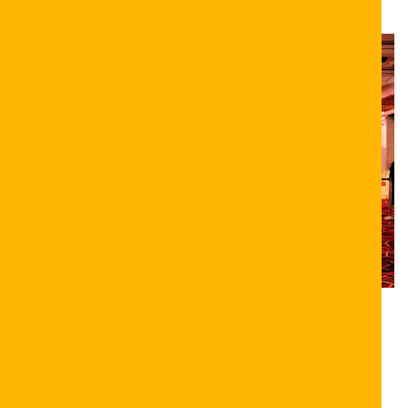
Inhoudsopgave
Ons Uitgebreide Spelportfolio
Security en Licenties