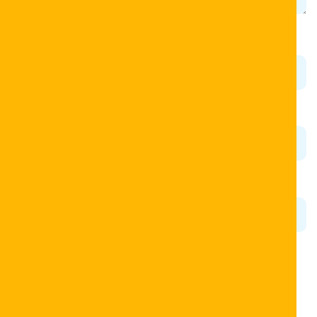
Name
*
Email
*
Website
Save my name, email, and website in this browser for
the next time I comment.