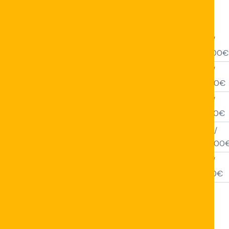
Nosto Aika
Min/Max Talletus
10€ /
Trustly
Välitön
0-24h
10,000€
1-3
10€ /
Visa/Mastercard
Välitön
vuorokautta
5,000€
10€ /
MuchBetter
Välitön
0-24h
8,000€
viisitoista
20€ /
Kryptovaluutat
1-2h
minuuttia
50,000
Ei
10€ /
Paysafecard
Heti
käytettävissä
1,000€
Nostomenettely
Käsittelemme nostohakemukset nopeasti sisäisen