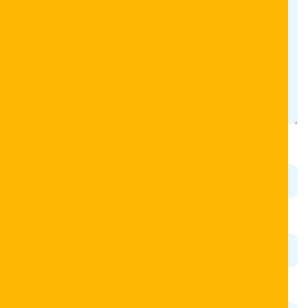
Name
*
Email
*
Website