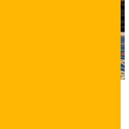
Sisällysluettelo
Monipuolinen Pelivalikoima
Lisenssi ja Turvamenetelmät
Talletukset ja Voittojen nostot