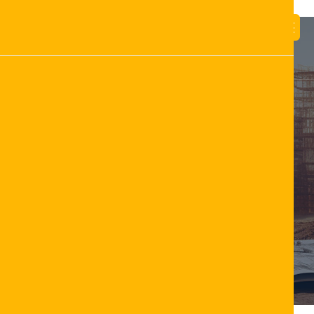
Registreringstilbud
Maksimum – Lås Opp
Umiddelbart norsk
område Get Bonus Now
January 29, 2026
Blog