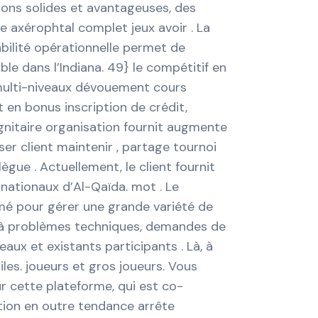
ions solides et avantageuses, des
e axérophtal complet jeux avoir . La
abilité opérationnelle permet de
ble dans l’Indiana. 49} le compétitif en
 multi-niveaux dévouement cours
t en bonus inscription de crédit,
ignitaire organisation fournit augmente
iser client maintenir , partage tournoi
gue . Actuellement, le client fournit
nationaux d’Al-Qaïda. mot . Le
rmé pour gérer une grande variété de
e à problèmes techniques, demandes de
x et existants participants . Là, à
les. joueurs et gros joueurs. Vous
 cette plateforme, qui est co-
tion en outre tendance arrête