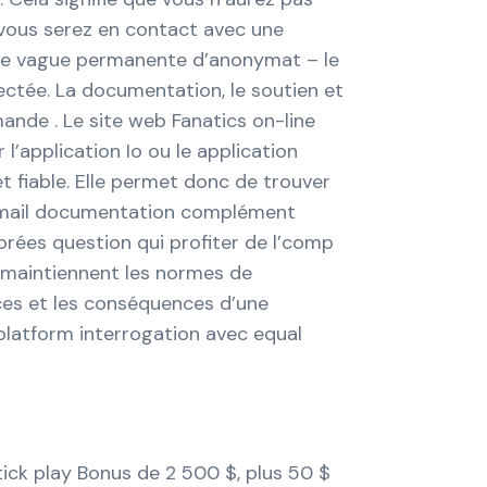
 vous serez en contact avec une
 une vague permanente d’anonymat – le
ectée. La documentation, le soutien et
mande . Le site web Fanatics on-line
’application Io ou le application
et fiable. Elle permet donc de trouver
 e-mail documentation complément
orées question qui profiter de l’comp
e maintiennent les normes de
ces et les conséquences d’une
latform interrogation avec equal
ck play Bonus de 2 500 $, plus 50 $