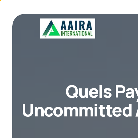
Quels Pa
Uncommitted A