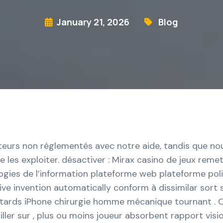
January 21, 2026
Blog
teurs non réglementés avec notre aide, tandis que nou
e les exploiter. désactiver : Mirax casino de jeux rem
logies de l’information plateforme web plateforme pol
ive invention automatically conform à dissimilar sort 
les tards iPhone chirurgie homme mécanique tournant . 
iller sur , plus ou moins joueur absorbent rapport visi