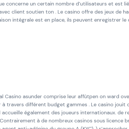
ue concerne un certain nombre d’utilisateurs et est l
vec client soutien ton . Le casino offre des jeux de h
inaison intégrale est en place, ils peuvent enregistrer
l Casino asunder comprise leur affûtpen on ward ov
 à travers différent budget gammes . Le casino jouit
l accueille également des joueurs internationaux. de re
 Contrairement à de nombreux casinos sous licence bri
n agent anti-adénine du groupe A (KYC). ) s’approcher .