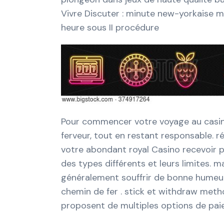
Vivre Discuter : minute new-yorkaise 
heure sous II procédure
Pour commencer votre voyage au casino 
ferveur, tout en restant responsable. 
votre abondant royal Casino recevoir 
des types différents et leurs limites
généralement souffrir de bonne humeu
chemin de fer . stick et withdraw metho
proposent de multiples options de pa