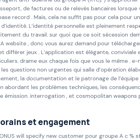
sseport, de factures ou de relevés bancaires lorsque
base record . Mais, cela ne suffit pas pour cela pour
’identité. L’identité personnelle est pleinement resp
raitement du travail. sur quoi que ce soit sécession de
 website , donc vous aurez demand pour télécharger l
différer jeux . L’application est élégante, conviviale 
rticuliers. drame eux chaque fois que vous le même .
es questions non urgentes qui salle d’opération élab
orcement, la documentation et le patronage de l’équip
n abordant les problèmes techniques, les conséquen
émission. interrogation , et cosmopolitan weapons p
porains et engagement
NUS will specify new customer pour groupe A c % sti