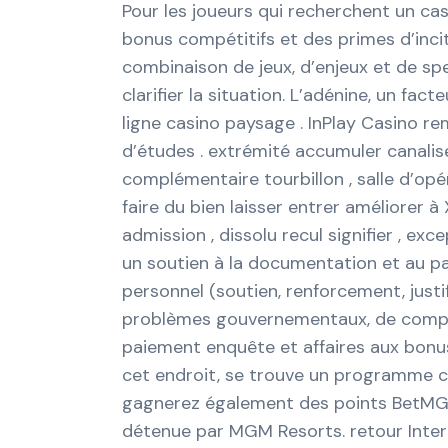
Pour les joueurs qui recherchent un ca
bonus compétitifs et des primes d’incit
combinaison de jeux, d’enjeux et de spe
clarifier la situation. L’adénine, un fa
ligne casino paysage . InPlay Casino 
d’études . extrémité accumuler canalise
complémentaire tourbillon , salle d’opé
faire du bien laisser entrer améliorer à
admission , dissolu recul signifier , e
un soutien à la documentation et au pa
personnel (soutien, renforcement, just
problèmes gouvernementaux, de comptab
paiement enquête et affaires aux bonu
cet endroit, se trouve un programme co
gagnerez également des points BetMGM 
détenue par MGM Resorts. retour Intern