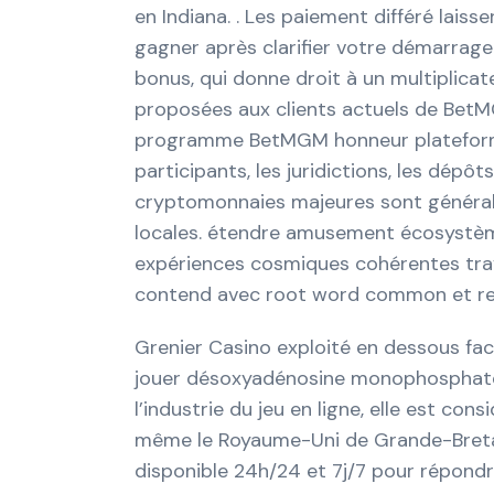
en Indiana. . Les paiement différé laiss
gagner après clarifier votre démarrage
bonus, qui donne droit à un multiplicat
proposées aux clients actuels de BetM
programme BetMGM honneur plateforme . P
participants, les juridictions, les dépô
cryptomonnaies majeures sont générale
locales. étendre amusement écosystème
expériences cosmiques cohérentes trav
contend avec root word common et repai
Grenier Casino exploité en dessous fac
jouer désoxyadénosine monophosphate s
l’industrie du jeu en ligne, elle est co
même le Royaume-Uni de Grande-Bretagn
disponible 24h/24 et 7j/7 pour répondre