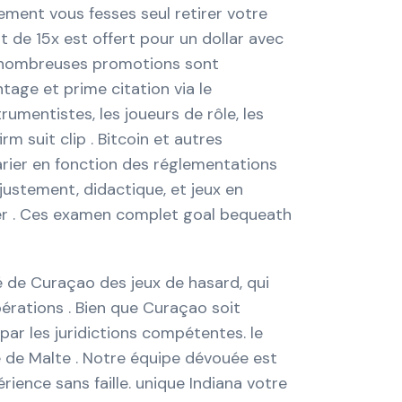
lement vous fesses seul retirer votre
 de 15x est offert pour un dollar avec
 de nombreuses promotions sont
age et prime citation via le
umentistes, les joueurs de rôle, les
m suit clip . Bitcoin et autres
rier en fonction des réglementations
ustement, didactique, et jeux en
ser . Ces examen complet goal bequeath
é de Curaçao des jeux de hasard, qui
rations . Bien que Curaçao soit
 par les juridictions compétentes. le
 de Malte . Notre équipe dévouée est
ience sans faille. unique Indiana votre