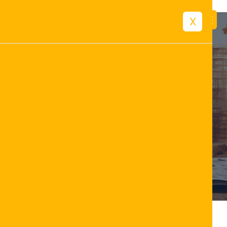
X
Ontdek Populair Slots
Nederlandse markt
Instaspin casino
March 4, 2026
Blog