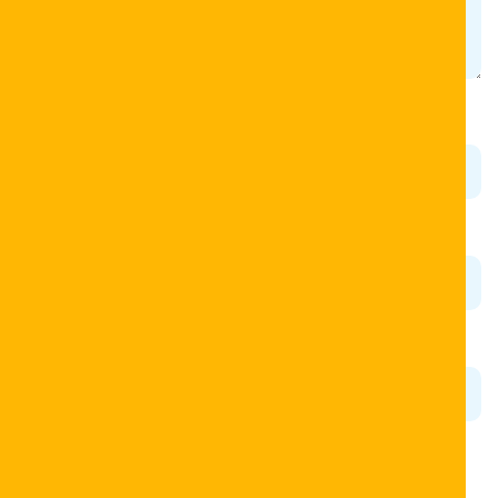
Name
*
Email
*
Website
Save my name, email, and website in this browser for
the next time I comment.