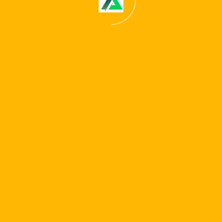
lackjack vagy baccarat esetén a matematikai alapszab
 promóciók gyakran alacsonyabb minimum tétekkel jár
általában magasabb RTP‑vel rendelkeznek, mint a szo
akcióból származik, nem egy programból.
s a megbízhatóság kulcsa
godalma a pénz kifizetésének sebessége. A NV Casino 
t, a legtöbb nyereményt 12‑24 órán belül átutalják. E
nnal szeretnék felhasználni.
zők biztosítják: