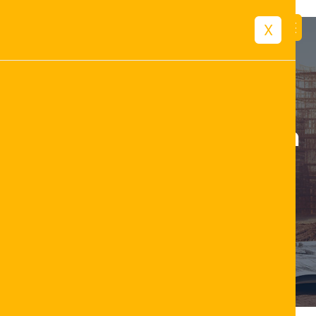
X
Mobiele Tafeltoernooien
Masteren: Hoe VIP Zino
Casino Spelers Groots
Winnen tijdens de Reis
May 8, 2025
Blog