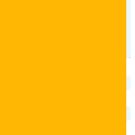
Name
*
Email
*
Website