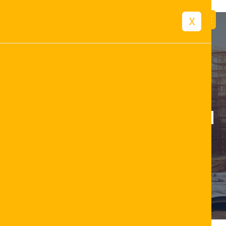
X
Inside the Winning
Strategies of Three Card
Poker at Crystal Roll
Casino
March 24, 2025
Blog