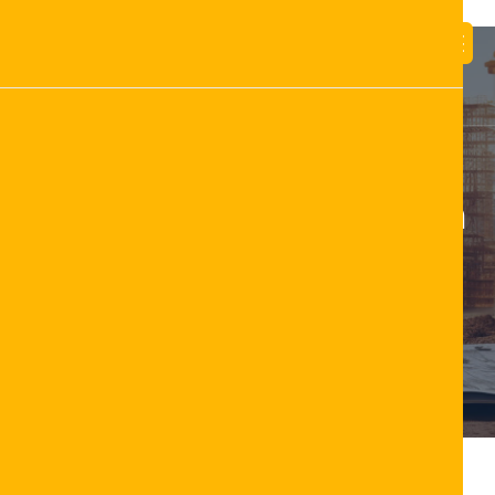
Guide complet du jeu en
direct avec argent réel
sur Edt Dentaire.Fr
May 6, 2025
Blog