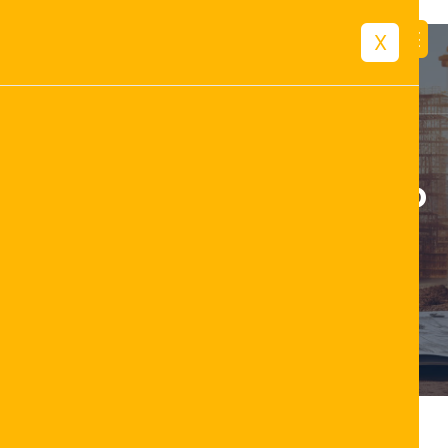
X
Guide complet du casino
en ligne – Tout ce que
vous devez savoir
October 9, 2025
Blog