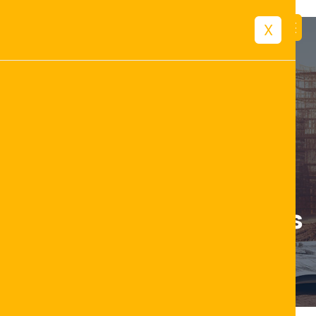
X
Guide complet des
niveaux VIP de Stake
Casino 1 : l’avantage du
casino en ligne sur Vegas
July 22, 2025
Blog