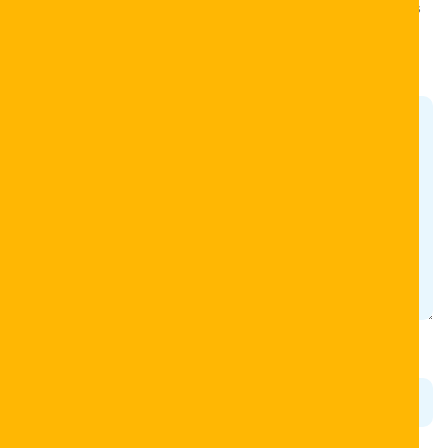
Your email address will not be published.
Required fields
are marked
*
Comment
*
Name
*