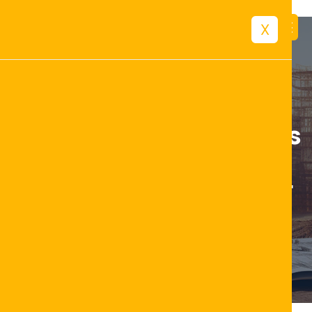
X
Guide complet des bonus
Live Casino : comment
maximiser vos gains sur
Champigny94
January 25, 2026
Blog