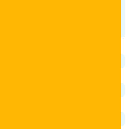
Name
*
Email
*
Website