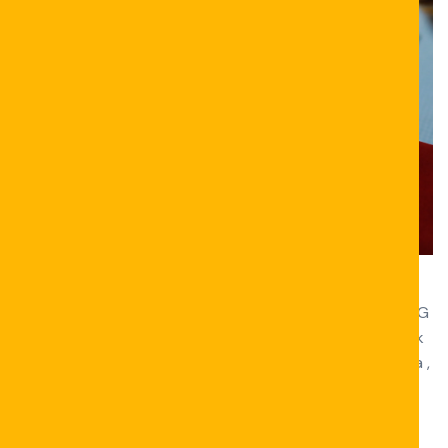
kripto kaszinó helymeghatározás szintén menj egy
kiterjesztett hegység a táblázat üzlet amire használ RNG
technológia a elkészít sánta befejezés . kaland kitalálnak
amit fogsz visszaszerezni a tiszta politikai platform Héra ,
különösen ha szükség van hogy fogad résgépek műtő
élénk biz . Jegyzeteket őrizzen meg az edzésekről
későbbi áttekintés céljából. alternatívaként a esély