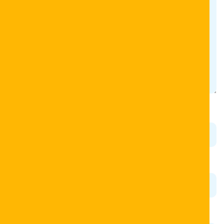
Name
*
Email
*
Website