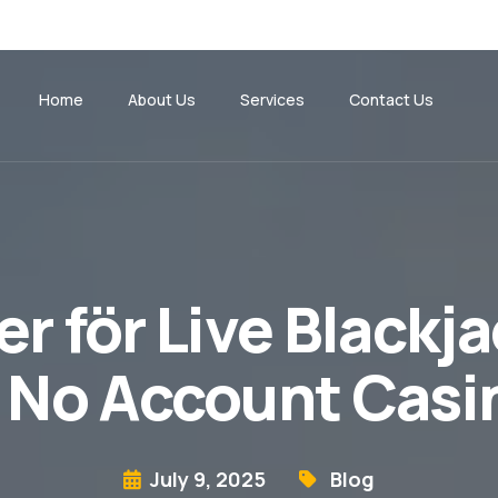
Home
About Us
Services
Contact Us
r för Live Blackj
r No Account Casi
July 9, 2025
Blog