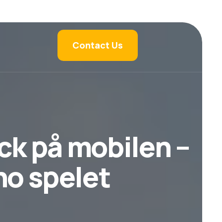
Contact Us
ack på mobilen –
no spelet