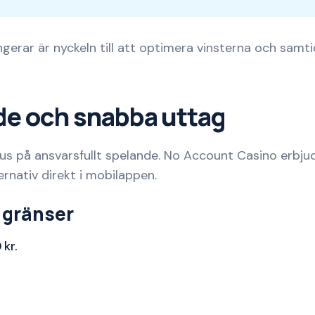
gerar är nyckeln till att optimera vinsterna och samti
de och snabba uttag
kus på ansvarsfullt spelande. No Account Casino erbju
ernativ direkt i mobilappen.
a gränser
kr.