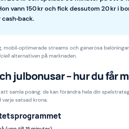
 Hon vann 150 kr och fick dessutom 20 kr i
r cash‑back.
, mobil‑optimerade streams och generösa belöningar 
ciell
alternativen på marknaden.
ch julbonusar – hur du får 
t att samla poäng; de kan förändra hela din spelstrate
varje satsad krona.
litetsprogrammet
å (upp till 15 minuter).