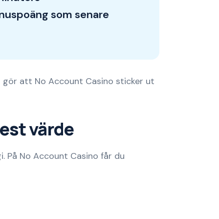
 bonuspoäng som senare
gör att No Account Casino sticker ut
mest värde
gi. På No Account Casino får du