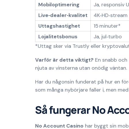
Mobiloptimering
Ja, responsiv U
Live‑dealer‑kvalitet
4K‑HD‑stream
Uttags­hastighet
15 minuter*
Lojalitetsbonus
Ja, jul‑turbo
*Uttag sker via Trustly eller kryptoval
Varför är detta viktigt?
En snabb och p
njuta av vinsterna utan onödig väntan.
Har du någonsin funderat på hur en för
som många nybörjare faller i, men med 
Så fungerar No Acco
No Account Casino
har byggt sin mobi