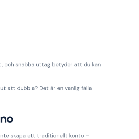
et, och snabba uttag betyder att du kan
t att dubbla? Det är en vanlig fälla
ino
nte skapa ett traditionellt konto –