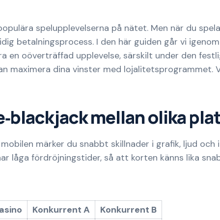
 populära spelupplevelserna på nätet. Men när du spelar
midig betalningsprocess. I den här guiden går vi igen
era en oöverträffad upplevelse, särskilt under den fest
kan maximera dina vinster med lojalitetsprogrammet. 
ve‑blackjack mellan olika pl
 mobilen märker du snabbt skillnader i grafik, ljud och
låga fördröjningstider, så att korten känns lika snabb
asino
Konkurrent A
Konkurrent B