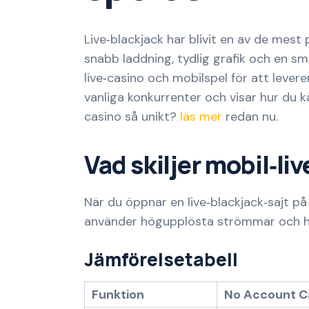
Live‑blackjack har blivit en av de mest
snabb laddning, tydlig grafik och en s
live‑casino och mobilspel för att lever
vanliga konkurrenter och visar hur du 
casino så unikt?
läs mer
redan nu.
Vad skiljer mobil‑li
När du öppnar en live‑blackjack‑sajt på
använder högupplösta strömmar och har 
Jämförelsetabell
Funktion
No Account C