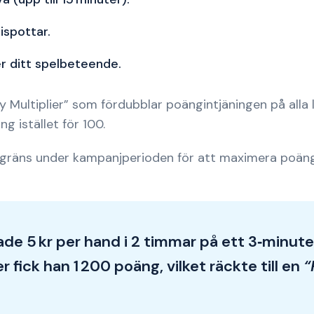
spottar.
r ditt spelbeteende.
 Multiplier” som fördubblar poängintjäningen på alla l
g istället för 100.
gräns under kampanjperioden för att maximera poäng u
de 5 kr per hand i 2 timmar på ett 3‑minuter
r fick han 1 200 poäng, vilket räckte till en
“