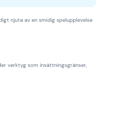
digt njuta av en smidig spelupplevelse
der verktyg som insättningsgränser,