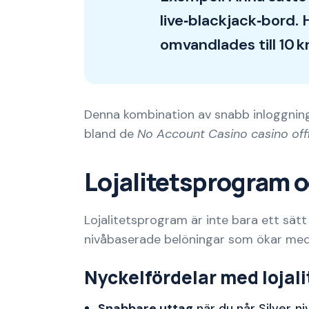
live‑blackjack‑bord.
omvandlades till 10 k
Denna kombination av snabb inloggning
bland de
No Account Casino casino offi
Lojalitetsprogram o
Lojalitetsprogram är inte bara ett sät
nivåbaserade belöningar som ökar med 
Nyckelfördelar med loja
Snabbare uttag
när du når Silver‑niv