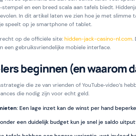
e‑stempel en een breed scala aan tafels biedt. Hiddenj
olen. In dit artikel laten we zien hoe je met slimme ta
e speelt op je smartphone of tablet.
echt op de officiële site:
hidden-jack-casino-nl.com
.
n een gebruiksvriendelijke mobiele interface.
ers beginnen (en waarom da
strategie die ze van vrienden of YouTube‑video’s he
uances die nodig zijn voor echt geld.
mieten
: Een lage inzet kan de winst per hand beperke
Zonder een duidelijk budget kun je snel je saldo uitput