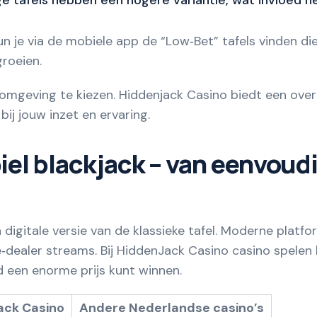
e tafels hebben een hogere variantie, wat invloed he
un je via de mobiele app de “Low‑Bet” tafels vinden di
groeien.
omgeving te kiezen. Hiddenjack Casino biedt een overzi
bij jouw inzet en ervaring.
el blackjack – van eenvoudi
n digitale versie van de klassieke tafel. Moderne platf
ve‑dealer streams. Bij HiddenJack Casino casino spele
 een enorme prijs kunt winnen.
ack Casino
Andere Nederlandse casino’s