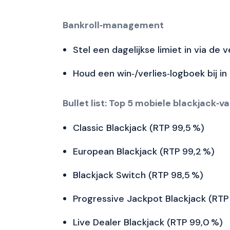
Bankroll‑management
Stel een dagelijkse limiet in via de
Houd een win‑/verlies‑logboek bij in
Bullet list: Top 5 mobiele blackjack‑v
Classic Blackjack (RTP 99,5 %)
European Blackjack (RTP 99,2 %)
Blackjack Switch (RTP 98,5 %)
Progressive Jackpot Blackjack (RTP
Live Dealer Blackjack (RTP 99,0 %)