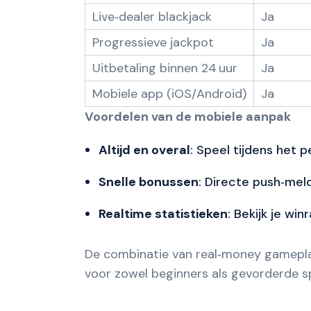
Live‑dealer blackjack
Ja
Progressieve jackpot
Ja
Uitbetaling binnen 24 uur
Ja
Mobiele app (iOS/Android)
Ja
Voordelen van de mobiele aanpak
Altijd en overal
: Speel tijdens het p
Snelle bonussen
: Directe push‑mel
Realtime statistieken
: Bekijk je wi
De combinatie van real‑money gameplay
voor zowel beginners als gevorderde sp