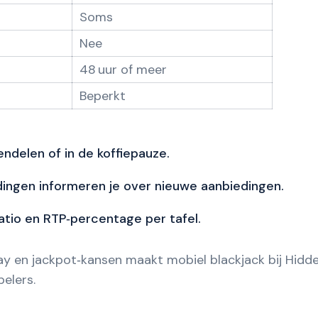
Soms
Nee
48 uur of meer
Beperkt
endelen of in de koffiepauze.
dingen informeren je over nieuwe aanbiedingen.
nratio en RTP‑percentage per tafel.
 en jackpot‑kansen maakt mobiel blackjack bij Hidden
elers.