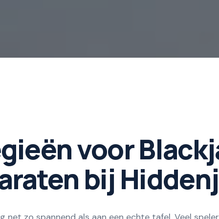
gieën voor Blackj
raten bij Hidden
g net zo spannend als aan een echte tafel. Veel spele