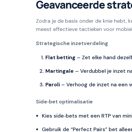
Geavanceerde strate
Zodra je de basis onder de knie hebt, 
meest effectieve tactieken voor mobiel
Strategische inzetverdeling
Flat betting
– Zet elke hand dezelfd
Martingale
– Verdubbel je inzet na 
Paroli
– Verhoog de inzet na een w
Side‑bet optimalisatie
Kies side‑bets met een RTP van min
Gebruik de “Perfect Pairs” bet allee