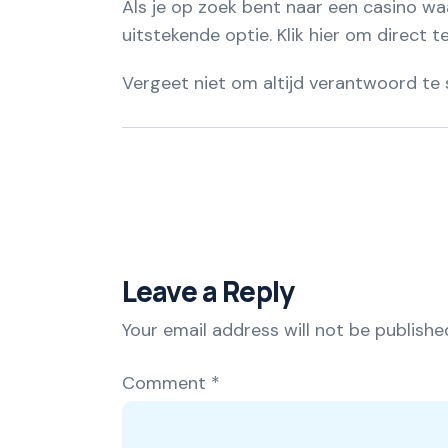
Als je op zoek bent naar een casino wa
uitstekende optie. Klik hier om direct 
Vergeet niet om altijd verantwoord te s
Leave a Reply
Your email address will not be publishe
Comment
*