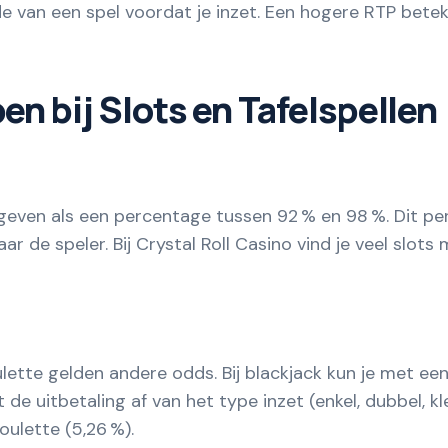
e van een spel voordat je inzet. Een hogere RTP betek
n bij Slots en Tafelspellen
geven als een percentage tussen 92 % en 98 %. Dit pe
r de speler. Bij Crystal Roll Casino vind je veel slots
ulette gelden andere odds. Bij blackjack kun je met ee
 de uitbetaling af van het type inzet (enkel, dubbel, k
oulette (5,26 %).