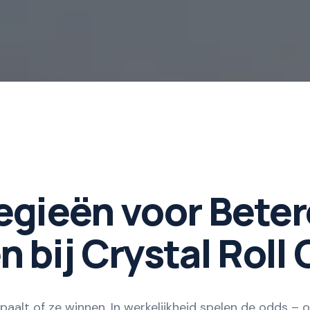
egieën voor Beter
n bij Crystal Roll
epaalt of ze winnen. In werkelijkheid spelen de odds –