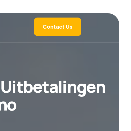
Contact Us
 Uitbetalingen
ino