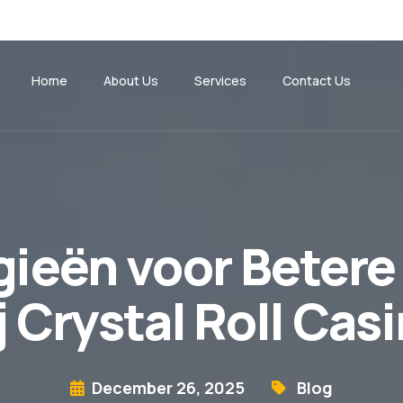
Home
About Us
Services
Contact Us
gieën voor Betere
j Crystal Roll Cas
December 26, 2025
Blog