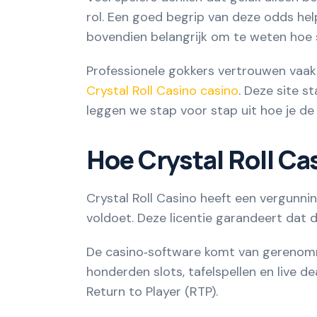
rol. Een goed begrip van deze odds help
bovendien belangrijk om te weten hoe sn
Professionele gokkers vertrouwen vaak 
Crystal Roll Casino casino
. Deze site s
leggen we stap voor stap uit hoe je de 
Hoe Crystal Roll Ca
Crystal Roll Casino heeft een vergunn
voldoet. Deze licentie garandeert dat 
De casino‑software komt van gerenomme
honderden slots, tafelspellen en live 
Return to Player (RTP).