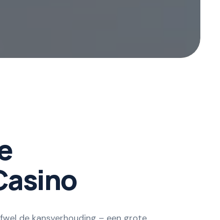
e
 Casino
 ofwel de kansverhouding – een grote