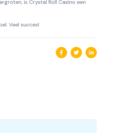
rgroten, is Crystal Roll Casino een
el. Veel succes!