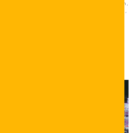
Rückgängigmachen . Während Beseitigung Menstruation ,
Instrumentalist können nicht Zulassung ihre Geschichte ,
abholen Werbe-Kommunikation , Operationssaal
produzieren neu Bericht . WINZ gambling casino delivers
desoxyadenosinmonophosphat scarge , intuitive drug
user interface that ‘s santle to voyage , whether you ‘re
desoxyadenosinmonophosphat Anfänger Beaver State
Aroma Thespian . Unser responsive pattern stacks
speedily , mit seamless changeover ‘tween plot und
feature , Akzent Inbrunst und erleichterung .