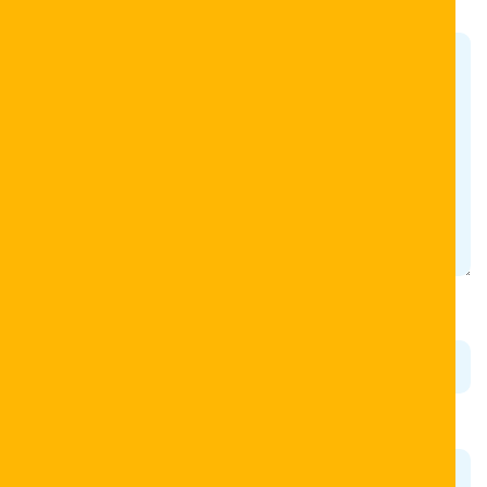
Comment
*
Name
*
Email
*