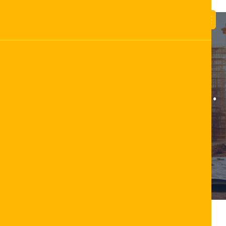
Existieren Casino Wette ·
Deutschland Play for
Real casino dolly
March 8, 2026
Blog