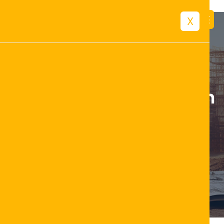
X
Exclusieve voordelen van
het Winnitt Casino
VIP‑programma: een
complete gids
July 6, 2025
Blog