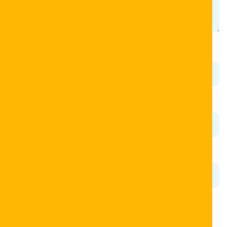
Name
*
Email
*
Website
Save my name, email, and website in this browser for
the next time I comment.