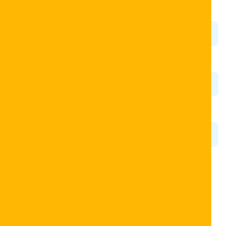
Name
*
Email
*
Website
Save my name, email, and website in this browser for
the next time I comment.