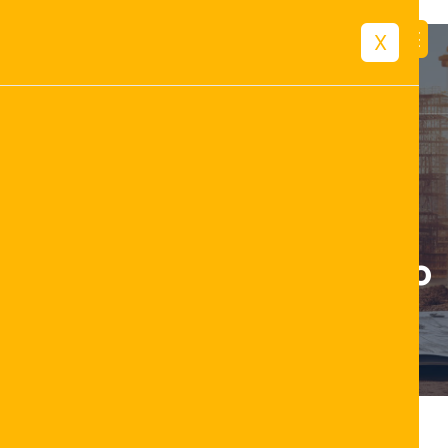
X
Come trasformare una
vincita in una storia di
successo su SNAI Casino
July 16, 2025
Blog