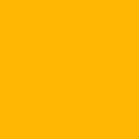
Bonus Bez Vkla
Slots •