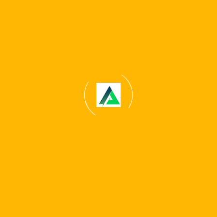
ě karet, elektronických peněženek, bankovních převod
ctvím konzistentních výhod. Zisky přicházejí s vytrvalo
peněz jen za účelem získání další nabídky nebo splnění
acích. To je hazard – opak sázení na základě párování .