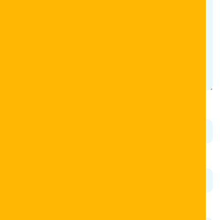
Name
*
Email
*
Website