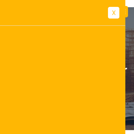
X
AllySpin – Euer
Erstklassige Adresse für
hochwertiges Online-
Gaming
March 25, 2026
Uncategorized