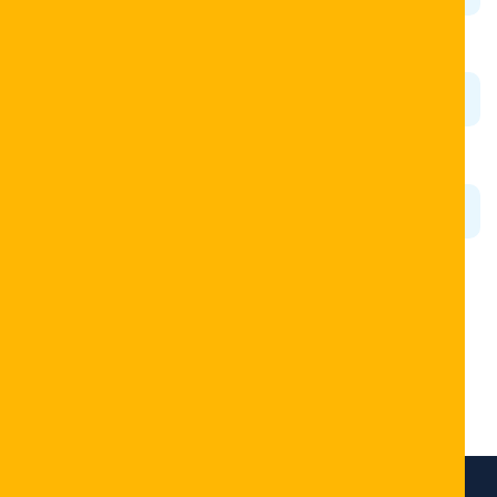
Email
*
Website
Save my name, email, and website in this browser for
the next time I comment.