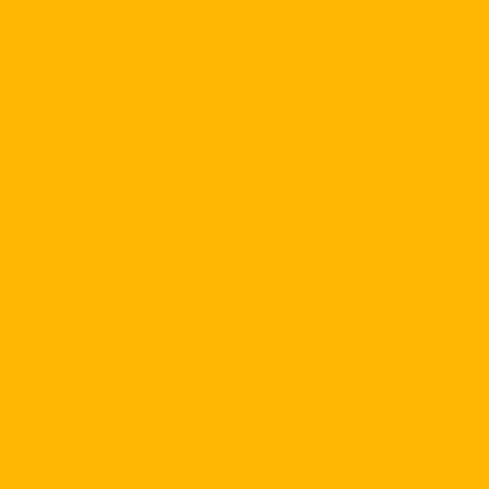
8 Vantaggi de