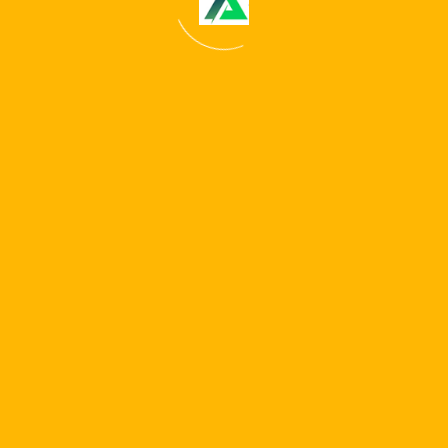
back del 10 % sulle perdite nette. Se perdi €200, ti v
sivi
 000. Inoltre, i vincitori ricevono giri gratuiti per le s
i
a €10.000 al giorno, senza commissioni aggiuntive. Que
vincere di più.
cato
izione 24 ore su 24. Può aiutare a risolvere problemi