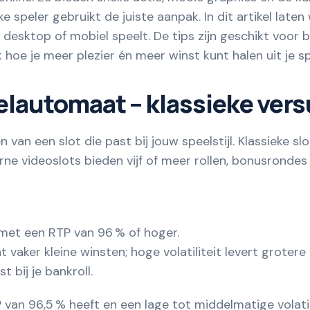
e speler gebruikt de juiste aanpak. In dit artikel laten
n desktop of mobiel speelt. De tips zijn geschikt voor 
hoe je meer plezier én meer winst kunt halen uit je sp
peelautomaat – klassieke ver
 van een slot die past bij jouw speelstijl. Klassieke s
rne videoslots bieden vijf of meer rollen, bonusrondes 
met een RTP van 96 % of hoger.
t vaker kleine winsten; hoge volatiliteit levert groter
t bij je bankroll.
van 96,5 % heeft en een lage tot middelmatige volatil