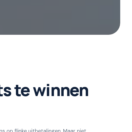
ts te winnen
ns op flinke uitbetalingen. Maar niet