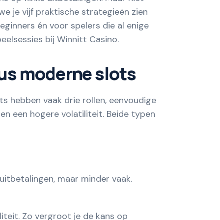
 we je vijf praktische strategieën zien
beginners én voor spelers die al enige
eelsessies bij Winnitt Casino.
sus moderne slots
lots hebben vaak drie rollen, eenvoudige
en een hogere volatiliteit. Beide typen
e uitbetalingen, maar minder vaak.
iteit. Zo vergroot je de kans op