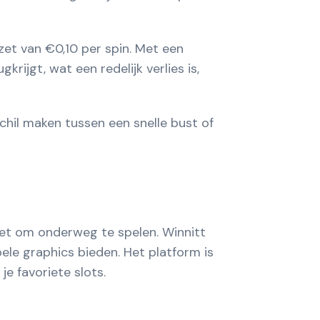
zet van €0,10 per spin. Met een
rijgt, wat een redelijk verlies is,
chil maken tussen een snelle bust of
et om onderweg te spelen. Winnitt
ele graphics bieden. Het platform is
e favoriete slots.