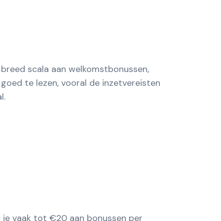
en breed scala aan welkomstbonussen,
goed te lezen, vooral de inzetvereisten
l.
s je vaak tot €20 aan bonussen per