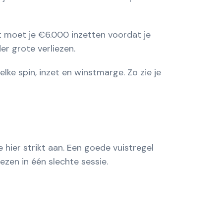
 moet je €6.000 inzetten voordat je
er grote verliezen.
ke spin, inzet en winstmarge. Zo zie je
hier strikt aan. Een goede vuistregel
ezen in één slechte sessie.