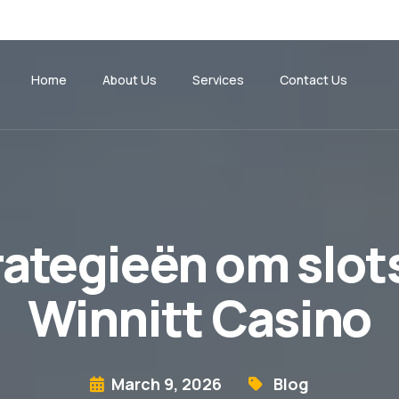
Home
About Us
Services
Contact Us
ategieën om slots
Winnitt Casino
March 9, 2026
Blog