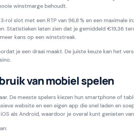
 mooie winstmarge behoudt.
e 3‑rol slot met een RTP van 96,8 % en een maximale in
 Statistieken laten zien dat je gemiddeld €19,36 terugk
bt meer kans op een winststreak.
rdat je een draai maakt. De juiste keuze kan het vers
sino.
bruik van mobiel spelen
ar. De meeste spelers kiezen hun smartphone of tabl
nsieve website en een eigen app die snel laden en soep
OS als Android, waardoor je overal kunt genieten van j
an: