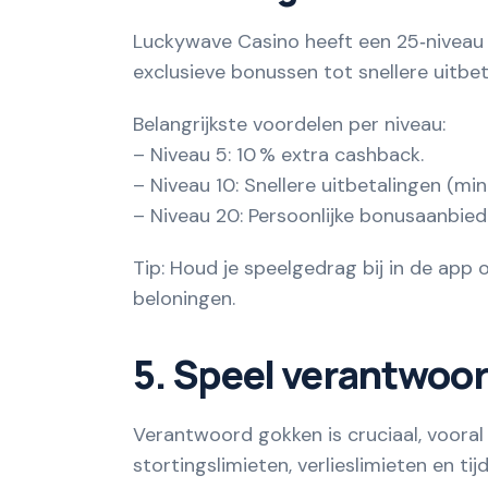
Luckywave Casino heeft een 25‑niveau 
exclusieve bonussen tot snellere uitbe
Belangrijkste voordelen per niveau:
– Niveau 5: 10 % extra cashback.
– Niveau 10: Snellere uitbetalingen (min
– Niveau 20: Persoonlijke bonusaanbied
Tip: Houd je speelgedrag bij in de app 
beloningen.
5. Speel verantwoord
Verantwoord gokken is cruciaal, vooral
stortingslimieten, verlieslimieten en tij