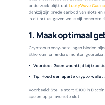
onderzoek blijkt dat
LuckyWave Casino
dankzij zijn brede aanbod van slots en
In dit artikel geven we je vijf concrete 
1. Maak optimaal ge
Cryptocurrency‑betalingen bieden bijna 
Ethereum en andere munten gebruiken, 
Voordeel: Geen wachttijd bij tradi
Tip: Houd een aparte crypto‑wallet 
Voorbeeld: Stel je stort €100 in Bitco
spelen op je favoriete slot.