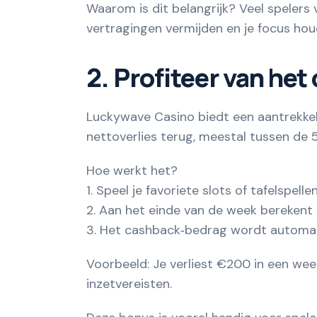
Waarom is dit belangrijk? Veel spelers 
vertragingen vermijden en je focus hou
2. Profiteer van h
Luckywave Casino biedt een aantrekkeli
nettoverlies terug, meestal tussen de 5
Hoe werkt het?
1. Speel je favoriete slots of tafelspellen
2. Aan het einde van de week berekent h
3. Het cashback‑bedrag wordt automati
Voorbeeld: Je verliest €200 in een wee
inzetvereisten.