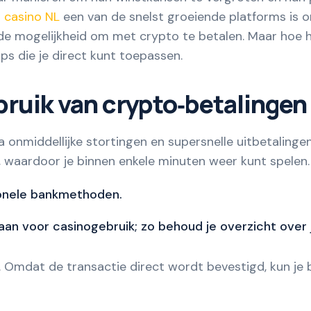
 casino NL
een van de snelst groeiende platforms is 
 de mogelijkheid om met crypto te betalen. Maar hoe ha
tips die je direct kunt toepassen.
bruik van crypto‑betalingen
onmiddellijke stortingen en supersnelle uitbetalingen.
waardoor je binnen enkele minuten weer kunt spelen.
tionele bankmethoden.
aan voor casinogebruik; zo behoud je overzicht over 
in. Omdat de transactie direct wordt bevestigd, kun je