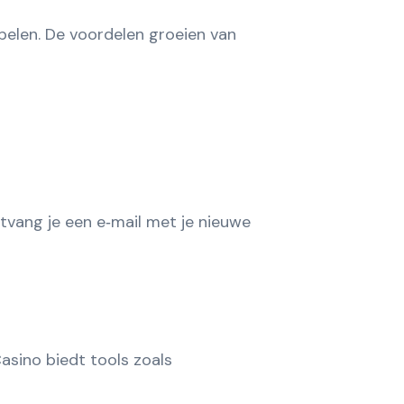
elen. De voordelen groeien van
ntvang je een e‑mail met je nieuwe
asino biedt tools zoals