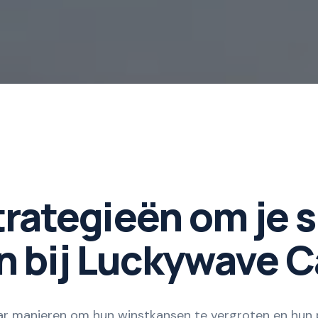
rategieën om je s
n bij Luckywave 
ar manieren om hun winstkansen te vergroten en hun pl