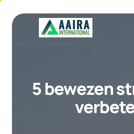
5 bewezen st
verbete