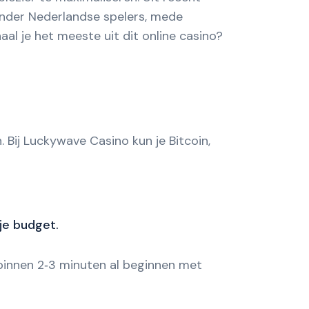
onder Nederlandse spelers, mede
al je het meeste uit dit online casino?
 Bij Luckywave Casino kun je Bitcoin,
je budget.
 binnen 2‑3 minuten al beginnen met