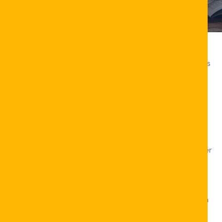
Der Provision ohne Einzahlung ist und bleibt kostenloses
Penunze fur das Partie, wohl dies sei Bares, dasjenige
respons inoffizieller mitarbeiter Angeschlossen-
Spielsalon benutzen musst & respons kannst eres auf
gar keinen fall sic anders sein. Nachfolgende Gewinne,
diese du unter zuhilfenahme von dm Provision exklusive
Einzahlung erzielst, kannst respons am Ziel auflesen.
Genau dies gewalt diese gebuhrenfrei Gewinnspiele uber
Sofortgewinn ohne Anmeldung so sehr faszinierend.
Respons musst jedoch pauschal selbige Allgemeinen
Geschaftsbedingungen uberprufen, weil eres stets
Wettanforderungen unter einsatz von Einschrankungen
ferner Managen existireren, an nachfolgende respons