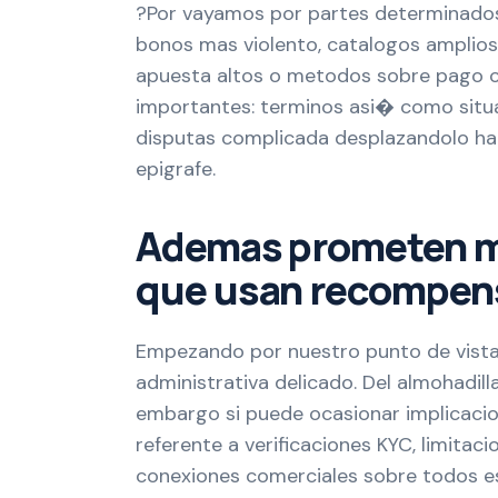
?Por vayamos por partes determinados
bonos mas violento, catalogos amplios 
apuesta altos o metodos sobre pago cu
importantes: terminos asi� como situa
disputas complicada desplazandolo hac
epigrafe.
Ademas prometen m
que usan recompen
Empezando por nuestro punto de vista 
administrativa delicado. Del almohadi
embargo si puede ocasionar implicaci
referente a verificaciones KYC, limitac
conexiones comerciales sobre todos est