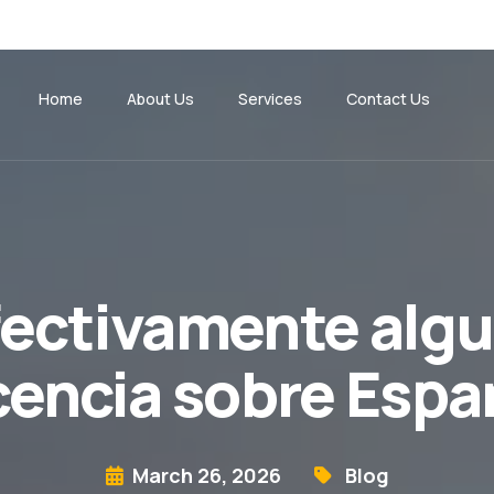
Home
About Us
Services
Contact Us
fectivamente algun
icencia sobre Espa
March 26, 2026
Blog