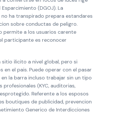
n a convertirse en focos de luces rige
l Esparcimiento (DGOJ). La
y no ha transpirado prepara estandares
ccion sobre conductas de peligro.
o permite a los usuarios carente
el participante es reconocer
io ilicito a nivel global, pero si
 en el pais. Puede operar con el pasar
n la barra incluso trabajar sin un tipo
s profesionales (KYC, auditorias,
desprotegido. Referente a los esposos
es boutiques de publicidad, prevencion
metimiento Generico de Interdicciones