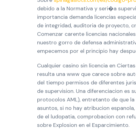
Sobre
spinagaslots.com/es/codigo-pr
debido a la Normativa y seri�a superv
importancia demanda licencias especial
de integridad, auditoria de proyecto, 
Comenzar carente licencias nacionales
nuestro gorro de defensa administrativ
empecemos por el principio hay despue
Cualquier casino sin licencia en Cierta
resulta una www que carece sobre auto
del tiempo permisos de diferentes juris
de supervision. Una diferenciacion es s
protocolos AML), entretanto de que la
asuntos, si no hay atribucion espanola
de el ludopatia, comprobacion con ref
sobre Explosion en el Esparcimiento.