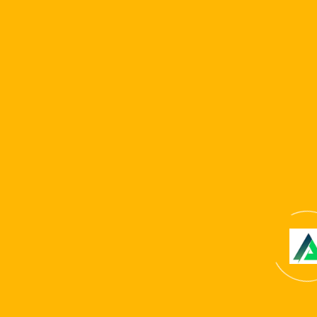
controalelor de voi utilizatori. Inca ne angajam sa ne
asiguram ca senza?ia cazinoului as sigura ?i distractiva
oameni care ajung la sa aer foloseasca. Facem acest
lucru a poseda reguli clare, alerte care se intampla in
timp real De asemenea, ?i suport complet.
Copyright © 2024 . All Rights Reserved. Website
developed by
Reliable It Solution