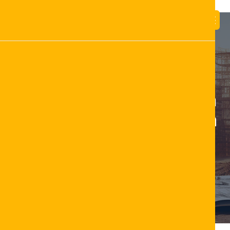
Mega Supone Casino En
internet Portugal brinda
otra y amena forma de
competir
March 26, 2026
Blog