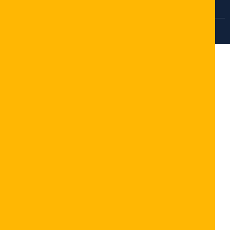
developed by
Reliable It Solution