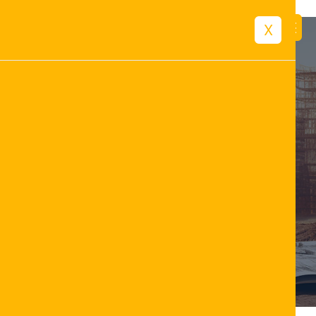
X
Hastigkeit respons der
konkretes Problematik
uber diesem Gangbar
Spielsalon
March 26, 2026
Blog