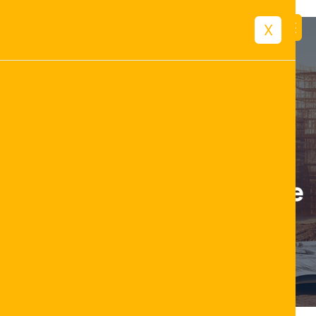
X
?Cuando tambien se
utilliza la pena algun
bono desprovisto tanque
acerca de casinos?
March 26, 2026
Blog