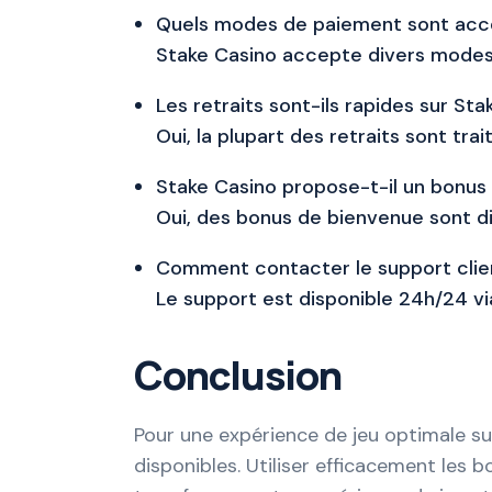
Quels modes de paiement sont acc
Stake Casino accepte divers modes 
Les retraits sont-ils rapides sur Sta
Oui, la plupart des retraits sont tra
Stake Casino propose-t-il un bonus
Oui, des bonus de bienvenue sont di
Comment contacter le support clie
Le support est disponible 24h/24 via
Conclusion
Pour une expérience de jeu optimale s
disponibles. Utiliser efficacement les 