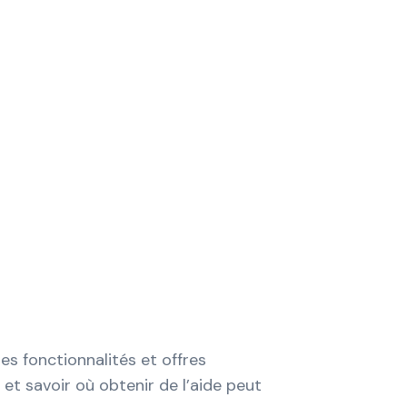
les fonctionnalités et offres
et savoir où obtenir de l’aide peut