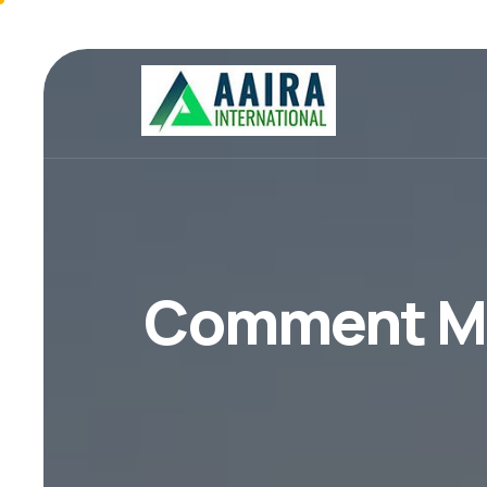
Comment Max