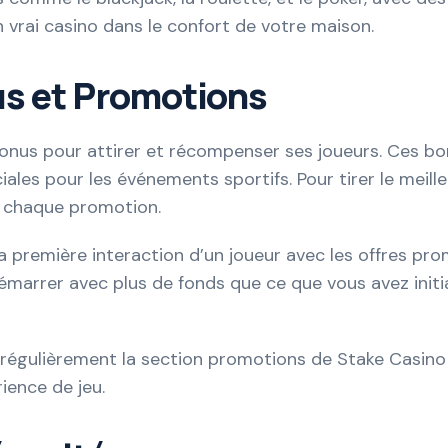
un vrai casino dans le confort de votre maison.
us et Promotions
nus pour attirer et récompenser ses joueurs. Ces bon
les pour les événements sportifs. Pour tirer le meilleur
e chaque promotion.
première interaction d’un joueur avec les offres prom
démarrer avec plus de fonds que ce que vous avez init
er régulièrement la section promotions de Stake Casi
ience de jeu.