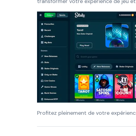
transformer votre expérience de jeu e
Profitez pleinement de votre expérienc