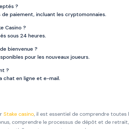
eptés ?
de paiement, incluant les cryptomonnaies.
ke Casino ?
ités sous 24 heures.
 de bienvenue ?
sponibles pour les nouveaux joueurs.
nt ?
 chat en ligne et e-mail.
ur
Stake casino
, il est essentiel de comprendre toutes 
bonus, comprendre le processus de dépôt et de retrait, 