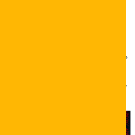
una excelente oportunidad para explorar la oferta
completa de la plataforma.
Además de estos bonos iniciales, Jugabet lanza
regularmente promociones y torneos que te permiten
competir con otros jugadores por premios
emocionantes. Asegúrate de revisar la sección de
promociones para no perderte ninguna oportunidad de
ganancias adicionales.
Es importante tener en cuenta los términos y
condiciones de cada bono, incluyendo los requisitos de
apuesta, para asegurar que puedes maximizar tus
beneficios de manera óptima.