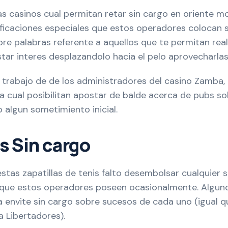
 casinos cual permitan retar sin cargo en oriente mo
icaciones especiales que estos operadores colocan 
re palabras referente a aquellos que te permitan real
star interes desplazandolo hacia el pelo aprovecharla
trabajo de de los administradores del casino Zamba, 
cual posibilitan apostar de balde acerca de pubs sob
o algun sometimiento inicial.
s Sin cargo
stas zapatillas de tenis falto desembolsar cualquier
 que estos operadores poseen ocasionalmente. Algun
na envite sin cargo sobre sucesos de cada uno (igual
a Libertadores).