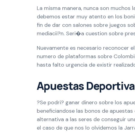
La misma manera, nunca son muchos las
debemos estar muy atento en los bonif
fin de dar con salones sobre juegos sob
mediacii?n. Seri�a cuestion sobre pre
Nuevamente es necesario reconocer el 
numero de plataformas sobre Colombia 
hasta falto urgencia de existir realizad
Apuestas Deportiva
?Se podri? ganar dinero sobre los apue
beneficiandose las bonos de apuestas
alternativa a las seres de conseguir u
el caso de que nos lo olvidemos la Jarr