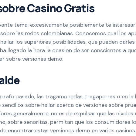
sobre Casino Gratis
evante tema, excesivamente posiblemente te interesar
s sobre las redes colombianas. Conocemos cual los a
hallar los superiores posibilidades, que pueden darles
ha llegado la hora la ocasion de ser conscientes a qu
ar sobre versiones demo.
alde
afo pasado, las tragamonedas, tragaperras o en la
sencillos sobre hallar acerca de versiones sobre prue
res generalmente, no es de expulsar que las niveles 
, sobre senoritas, permitan que los consumidores l
ede encontrar estas versiones demo en varios casinos 