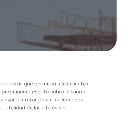
 apuestas que permiten a las clientes
 permanecer escrito sobre el tarima,
canzar disfrutar de estas versiones
totalidad de las titulos sin