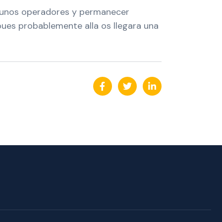
 algunos operadores y permanecer
 pues probablemente alla os llegara una