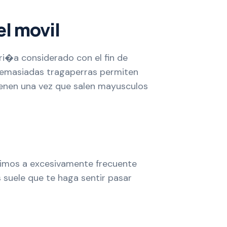
l movil
i�a considerado con el fin de
 Demasiadas tragaperras permiten
tienen una vez que salen mayusculos
rimos a excesivamente frecuente
 suele que te haga sentir pasar