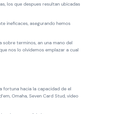
tas, los que despues resultan ubicadas
ente ineficaces, asegurando hemos
pa sobre terminos, an una mano del
que nos lo olvidemos emplazar a cual
 fortuna hacia la capacidad de el
ld’em, Omaha, Seven Card Stud, video