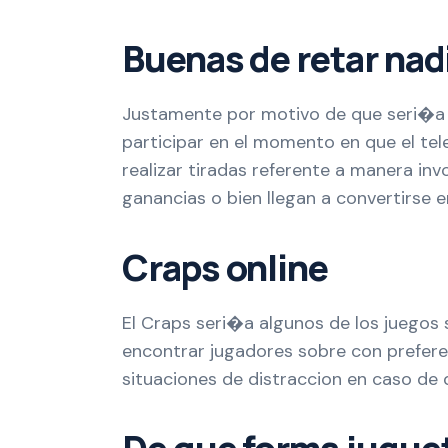
Buenas de retar nad
Justamente por motivo de que seri�a a
participar en el momento en que el te
realizar tiradas referente a manera in
ganancias o bien llegan a convertirse 
Craps online
El Craps seri�a algunos de los juego
encontrar jugadores sobre con preferen
situaciones de distraccion en caso de q