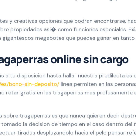
ntes y creativas opciones que podran encontrarse, ha
obre propiedades asi� como funciones especiales. Exi
yen gigantescos megabotes que puedes ganar en tanto
agaperras online sin cargo
 a tu disposicion hasta hallar nuestra predilecta es 
m/es/bono-sin-deposito/
linea permiten en las persona
o retar gratis en las tragaperras mas profusamente 
s sobre tragaperras es que nunca quieren decir dest
e tomado la decision de tiempo en el caso dentro del
fectuar tiradas desplazandolo hacia el pelo pensar ref