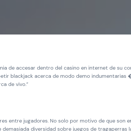
ia de accesar dentro del casino en internet de su co
petir blackjack acerca de modo demo indumentarias 
ca de vivo.”
es entre jugadores. No solo por motivo de que son en
te demasiada diversidad sobre juegos de tragaperras 