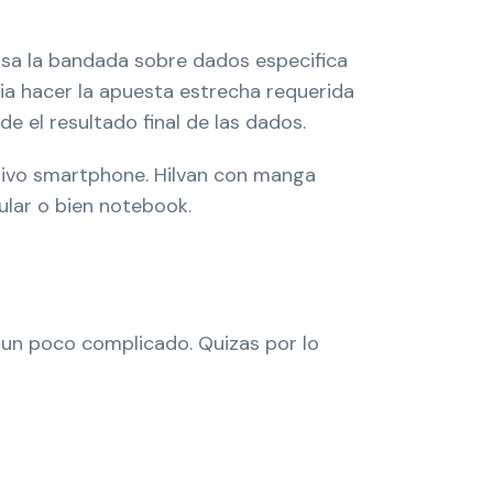
cisa la bandada sobre dados especifica
ia hacer la apuesta estrecha requerida
e el resultado final de las dados.
itivo smartphone. Hilvan con manga
ular o bien notebook.
r un poco complicado. Quizas por lo