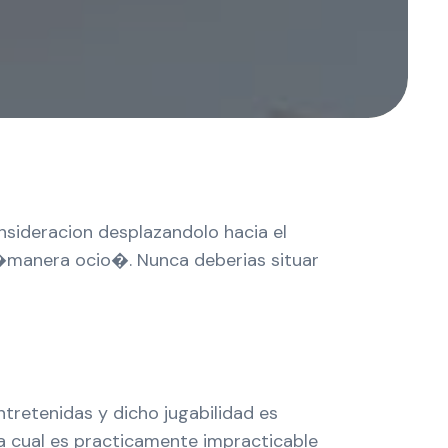
nsideracion desplazandolo hacia el
�manera ocio�. Nunca deberias situar
tretenidas y dicho jugabilidad es
la cual es practicamente impracticable