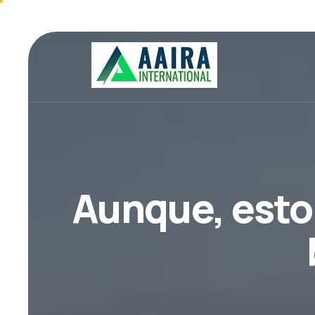
Aunque, esto 