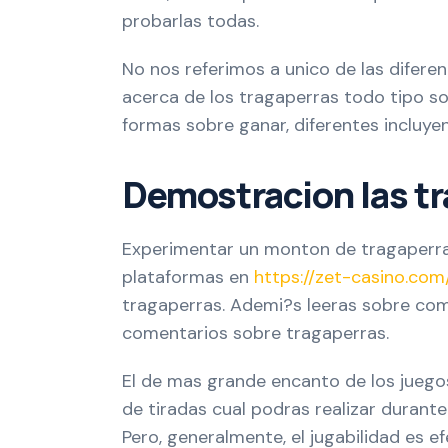
probarlas todas.
No nos referimos a unico de las difere
acerca de los tragaperras todo tipo s
formas sobre ganar, diferentes inclu
Demostracion las tr
Experimentar un monton de tragaperras
plataformas en
https://zet-casino.co
tragaperras. Ademi?s leeras sobre com
comentarios sobre tragaperras.
El de mas grande encanto de los juego
de tiradas cual podras realizar durant
Pero, generalmente, el jugabilidad es e